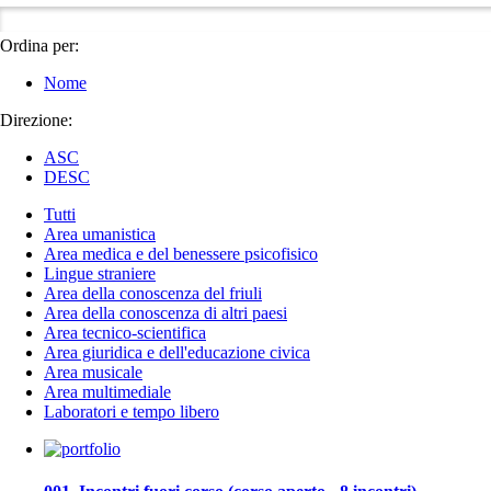
Ordina per:
Nome
Direzione:
ASC
DESC
Tutti
Area umanistica
Area medica e del benessere psicofisico
Lingue straniere
Area della conoscenza del friuli
Area della conoscenza di altri paesi
Area tecnico-scientifica
Area giuridica e dell'educazione civica
Area musicale
Area multimediale
Laboratori e tempo libero