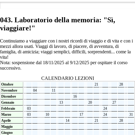
043. Laboratorio della memoria: "Sì,
viaggiare!"
Continuiamo a viaggiare con i nostri ricordi di viaggio e di vita e con i
mezzi allora usati. Viaggi di lavoro, di piacere, di avventura, di
famiglia, di amicizia; viaggi semplici, difficili, sorprendenti... come la
vita!
Nota: sospensione dal 18/11/2025 al 9/12/2025 per ospitare il corso
successivo.
CALENDARIO LEZIONI
Ottobre
21
28
Novembre
04
11
Dicembre
16
Gennaio
13
20
27
Febbraio
03
24
Marzo
03
10
17
24
31
Aprile
14
21
28
Maggio
Giugno