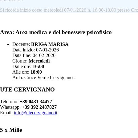
Si ricorda inizio corso mercoledì 07/01/2026 h. 16.00-18.00 presso C
Area: Area medica e del benessere psicofisico
Docente:
BRIGA MARISA
Data inizio: 07-01-2026
Data fine: 04-02-2026
Giorno:
Mercoledì
Dalle ore:
16:00
Alle ore:
18:00
Aula: Croce Verde Cervignano -
UTE CERVIGNANO
Telefono:
+39 0431 34477
Whatsapp:
+39 392 2487827
Email:
info@utecervignano.it
5 x Mille