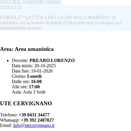
VECCHIE COMUNICAZIONI
2025-12-22
CORSO 27 “LETTURA DELLA DIVINA COMMEDIA" Si
comunica che la lezione di lunedì 22 dicembre non si svolgerà per
indisponibilità docente.
Area: Area umanistica
Docente:
PREARO LORENZO
Data inizio: 20-10-2025
Data fine: 19-01-2026
Giorno:
Lunedì
Dalle ore:
16:00
Alle ore:
17:00
Aula: Aula 3 Sede
UTE CERVIGNANO
Telefono:
+39 0431 34477
Whatsapp:
+39 392 2487827
Email:
info@utecervignano.it