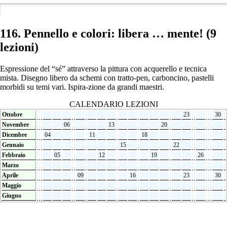
116. Pennello e colori: libera … mente! (9
lezioni)
Espressione del “sé” attraverso la pittura con acquerello e tecnica
mista. Disegno libero da schemi con tratto-pen, carboncino, pastelli
morbidi su temi vari. Ispira-zione da grandi maestri.
CALENDARIO LEZIONI
Ottobre
23
30
Novembre
06
13
20
Dicembre
04
11
18
Gennaio
15
22
Febbraio
05
12
19
26
Marzo
Aprile
09
16
23
30
Maggio
Giugno