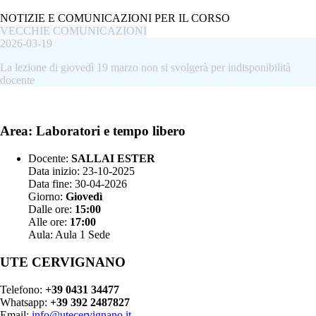
NOTIZIE E COMUNICAZIONI PER IL CORSO
VECCHIE COMUNICAZIONI
2026-03-19
La lezione di giovedì 19 marzo non si svolgerà per indisponibilità
docente
Area: Laboratori e tempo libero
Docente:
SALLAI ESTER
Data inizio: 23-10-2025
Data fine: 30-04-2026
Giorno:
Giovedì
Dalle ore:
15:00
Alle ore:
17:00
Aula: Aula 1 Sede
UTE CERVIGNANO
Telefono:
+39 0431 34477
Whatsapp:
+39 392 2487827
Email:
info@utecervignano.it