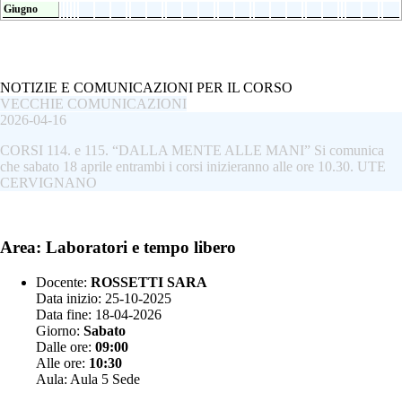
Giugno
NOTIZIE E COMUNICAZIONI PER IL CORSO
VECCHIE COMUNICAZIONI
2026-04-16
CORSI 114. e 115. “DALLA MENTE ALLE MANI” Si comunica
che sabato 18 aprile entrambi i corsi inizieranno alle ore 10.30. UTE
CERVIGNANO
Area: Laboratori e tempo libero
Docente:
ROSSETTI SARA
Data inizio: 25-10-2025
Data fine: 18-04-2026
Giorno:
Sabato
Dalle ore:
09:00
Alle ore:
10:30
Aula: Aula 5 Sede