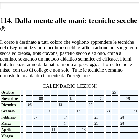
114. Dalla mente alle mani: tecniche secche
℗
Il corso è destinato a tutti coloro che vogliono apprendere le tecniche
del disegno utilizzando medium secchi: grafite, carboncino, sanguigna
secca ed oleosa, trois crayons, pastello secco e ad olio, china a
pennino, seguendo un metodo didattico semplice ed efficace. I temi
trattati spazieranno dalla natura morta ai paesaggi, ai fiori e tecniche
miste, con uso di collage e non solo. Tutte le tecniche verranno
dimostrate in aula direttamente dall'insegnante.
CALENDARIO LEZIONI
Ottobre
25
Novembre
08
15
22
29
Dicembre
06
13
20
Gennaio
10
17
24
31
Febbraio
07
14
21
28
Marzo
14
21
28
Aprile
11
18
Maggio