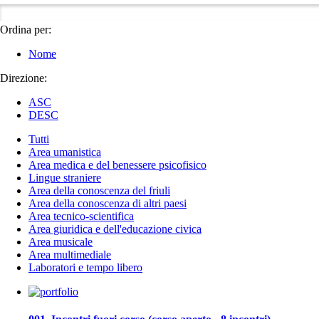
Ordina per:
Nome
Direzione:
ASC
DESC
Tutti
Area umanistica
Area medica e del benessere psicofisico
Lingue straniere
Area della conoscenza del friuli
Area della conoscenza di altri paesi
Area tecnico-scientifica
Area giuridica e dell'educazione civica
Area musicale
Area multimediale
Laboratori e tempo libero