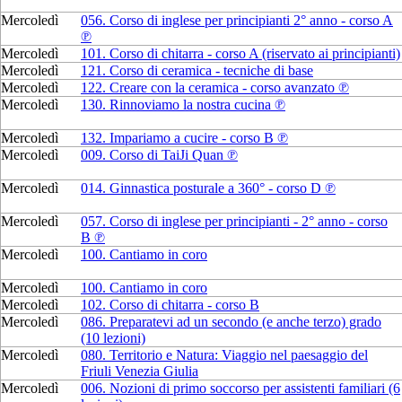
Mercoledì
056. Corso di inglese per principianti 2° anno - corso A
℗
Mercoledì
101. Corso di chitarra - corso A (riservato ai principianti)
Mercoledì
121. Corso di ceramica - tecniche di base
Mercoledì
122. Creare con la ceramica - corso avanzato ℗
Mercoledì
130. Rinnoviamo la nostra cucina ℗
Mercoledì
132. Impariamo a cucire - corso B ℗
Mercoledì
009. Corso di TaiJi Quan ℗
Mercoledì
014. Ginnastica posturale a 360° - corso D ℗
Mercoledì
057. Corso di inglese per principianti - 2° anno - corso
B ℗
Mercoledì
100. Cantiamo in coro
Mercoledì
100. Cantiamo in coro
Mercoledì
102. Corso di chitarra - corso B
Mercoledì
086. Preparatevi ad un secondo (e anche terzo) grado
(10 lezioni)
Mercoledì
080. Territorio e Natura: Viaggio nel paesaggio del
Friuli Venezia Giulia
Mercoledì
006. Nozioni di primo soccorso per assistenti familiari (6