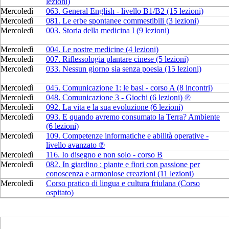
lezioni)
Mercoledì
063. General English - livello B1/B2 (15 lezioni)
Mercoledì
081. Le erbe spontanee commestibili (3 lezioni)
Mercoledì
003. Storia della medicina I (9 lezioni)
Mercoledì
004. Le nostre medicine (4 lezioni)
Mercoledì
007. Riflessologia plantare cinese (5 lezioni)
Mercoledì
033. Nessun giorno sia senza poesia (15 lezioni)
Mercoledì
045. Comunicazione 1: le basi - corso A (8 incontri)
Mercoledì
048. Comunicazione 3 - Giochi (6 lezioni) ℗
Mercoledì
092. La vita e la sua evoluzione (6 lezioni)
Mercoledì
093. E quando avremo consumato la Terra? Ambiente
(6 lezioni)
Mercoledì
109. Competenze informatiche e abilità operative -
livello avanzato ℗
Mercoledì
116. Io disegno e non solo - corso B
Mercoledì
082. In giardino : piante e fiori con passione per
conoscenza e armoniose creazioni (11 lezioni)
Mercoledì
Corso pratico di lingua e cultura friulana (Corso
ospitato)