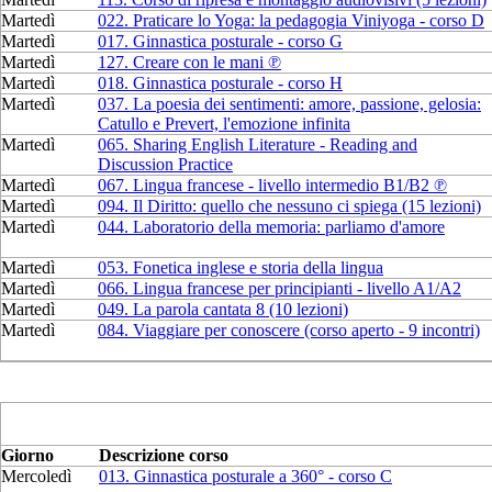
Martedì
022. Praticare lo Yoga: la pedagogia Viniyoga - corso D
Martedì
017. Ginnastica posturale - corso G
Martedì
127. Creare con le mani ℗
Martedì
018. Ginnastica posturale - corso H
Martedì
037. La poesia dei sentimenti: amore, passione, gelosia:
Catullo e Prevert, l'emozione infinita
Martedì
065. Sharing English Literature - Reading and
Discussion Practice
Martedì
067. Lingua francese - livello intermedio B1/B2 ℗
Martedì
094. Il Diritto: quello che nessuno ci spiega (15 lezioni)
Martedì
044. Laboratorio della memoria: parliamo d'amore
Martedì
053. Fonetica inglese e storia della lingua
Martedì
066. Lingua francese per principianti - livello A1/A2
Martedì
049. La parola cantata 8 (10 lezioni)
Martedì
084. Viaggiare per conoscere (corso aperto - 9 incontri)
Giorno
Descrizione corso
Mercoledì
013. Ginnastica posturale a 360° - corso C