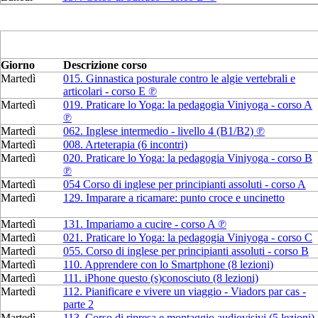
Giorno
Descrizione corso
Martedì
015. Ginnastica posturale contro le algie vertebrali e
articolari - corso E ℗
Martedì
019. Praticare lo Yoga: la pedagogia Viniyoga - corso A
℗
Martedì
062. Inglese intermedio - livello 4 (B1/B2) ℗
Martedì
008. Arteterapia (6 incontri)
Martedì
020. Praticare lo Yoga: la pedagogia Viniyoga - corso B
℗
Martedì
054 Corso di inglese per principianti assoluti - corso A
Martedì
129. Imparare a ricamare: punto croce e uncinetto
Martedì
131. Impariamo a cucire - corso A ℗
Martedì
021. Praticare lo Yoga: la pedagogia Viniyoga - corso C
Martedì
055. Corso di inglese per principianti assoluti - corso B
Martedì
110. Apprendere con lo Smartphone (8 lezioni)
Martedì
111. iPhone questo (s)conosciuto (8 lezioni)
Martedì
112. Pianificare e vivere un viaggio - Viadors par cas -
parte 2
Martedì
113. Corso di ripresa e montaggio audiovisivi (5 lezioni)