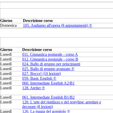
Giorno
Descrizione corso
Domenica
105. Andiamo all'opera (8 appuntamenti) ℗
Giorno
Descrizione corso
Lunedì
011. Ginnastica posturale - corso A
Lunedì
012. Ginnastica posturale - corso B
Lunedì
024. Ballo di gruppo per principianti
Lunedì
025. Ballo di gruppo avanzato ℗
Lunedì
027. Bocce! (10 lezioni)
Lunedì
059. Basic English ℗
Lunedì
060. Intermediate English A2/B1
Lunedì
128. Atelier ℗
Lunedì
061. Intermediate English B1/B2
Lunedì
120. L’arte del riutilizzo e del restyling: arredare e
decorare (8 lezioni)
Lunedì
126. La magia del gomitolo ℗