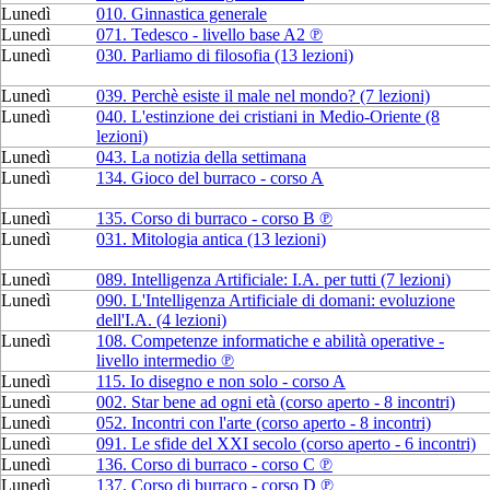
Lunedì
010. Ginnastica generale
Lunedì
071. Tedesco - livello base A2 ℗
Lunedì
030. Parliamo di filosofia (13 lezioni)
Lunedì
039. Perchè esiste il male nel mondo? (7 lezioni)
Lunedì
040. L'estinzione dei cristiani in Medio-Oriente (8
lezioni)
Lunedì
043. La notizia della settimana
Lunedì
134. Gioco del burraco - corso A
Lunedì
135. Corso di burraco - corso B ℗
Lunedì
031. Mitologia antica (13 lezioni)
Lunedì
089. Intelligenza Artificiale: I.A. per tutti (7 lezioni)
Lunedì
090. L'Intelligenza Artificiale di domani: evoluzione
dell'I.A. (4 lezioni)
Lunedì
108. Competenze informatiche e abilità operative -
livello intermedio ℗
Lunedì
115. Io disegno e non solo - corso A
Lunedì
002. Star bene ad ogni età (corso aperto - 8 incontri)
Lunedì
052. Incontri con l'arte (corso aperto - 8 incontri)
Lunedì
091. Le sfide del XXI secolo (corso aperto - 6 incontri)
Lunedì
136. Corso di burraco - corso C ℗
Lunedì
137. Corso di burraco - corso D ℗