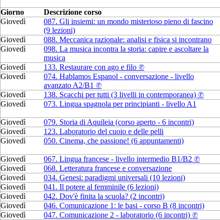
Giorno
Descrizione corso
Giovedì
087. Gli insiemi: un mondo misterioso pieno di fascino
(9 lezioni)
Giovedì
088. Meccanica razionale: analisi e fisica si incontrano
Giovedì
098. La musica incontra la storia: capire e ascoltare la
musica
Giovedì
133. Restaurare con ago e filo ℗
Giovedì
074. Hablamos Espanol - conversazione - livello
avanzato A2/B1 ℗
Giovedì
138. Scacchi per tutti (3 livelli in contemporanea) ℗
Giovedì
073. Lingua spagnola per principianti - livello A1
Giovedì
079. Storia di Aquileia (corso aperto - 6 incontri)
Giovedì
123. Laboratorio del cuoio e delle pelli
Giovedì
050. Cinema, che passione! (6 appuntamenti)
Giovedì
067. Lingua francese - livello intermedio B1/B2 ℗
Giovedì
068. Letteratura francese e conversazione
Giovedì
034. Genesi: paradigmi universali (10 lezioni)
Giovedì
041. Il potere al femminile (6 lezioni)
Giovedì
042. Dov'è finita la scuola? (2 incontri)
Giovedì
046. Comunicazione 1: le basi - corso B (8 incontri)
Giovedì
047. Comunicazione 2 - laboratorio (6 incontri) ℗