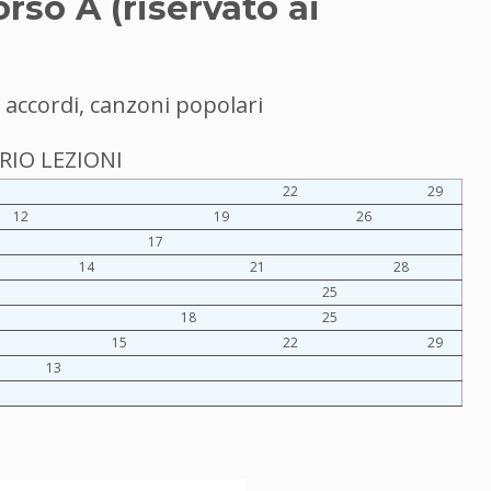
orso A (riservato ai
a accordi, canzoni popolari
IO LEZIONI
22
29
12
19
26
17
14
21
28
25
18
25
15
22
29
13