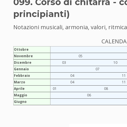
099. Corso di chitarra - c
principianti)
Notazioni musicali, armonia, valori, ritmic
CALENDAR
Ottobre
Novembre
05
Dicembre
03
10
Gennaio
07
Febbraio
04
11
Marzo
04
11
Aprile
01
08
Maggio
06
Giugno