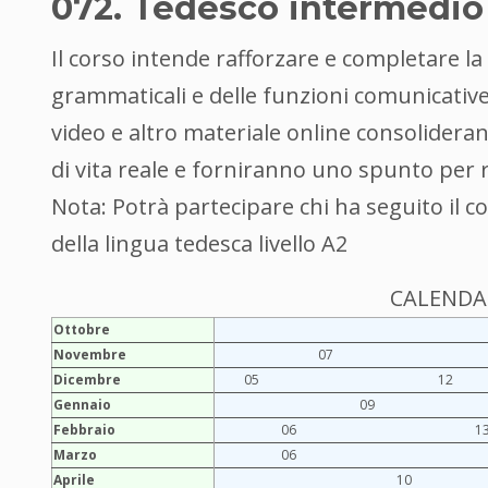
072. Tedesco intermedio -
Il corso intende rafforzare e completare la
grammaticali e delle funzioni comunicative d
video e altro materiale online consolider
di vita reale e forniranno uno spunto per 
Nota: Potrà partecipare chi ha seguito il 
della lingua tedesca livello A2
CALENDAR
Ottobre
Novembre
07
Dicembre
05
12
Gennaio
09
Febbraio
06
1
Marzo
06
Aprile
10