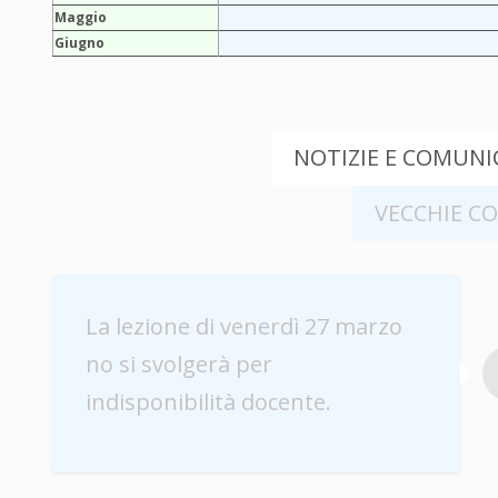
Maggio
Giugno
NOTIZIE E COMUNIC
VECCHIE C
La lezione di venerdì 27 marzo
no si svolgerà per
indisponibilità docente.