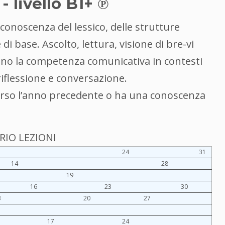
 livello B1+ ℗
 conoscenza del lessico, delle strutture
i base. Ascolto, lettura, visione di bre-vi
anno la competenza comunicativa in contesti
riflessione e conversazione.
corso l’anno precedente o ha una conoscenza
IO LEZIONI
24
31
14
28
19
16
23
30
3
20
27
17
24