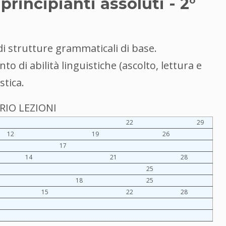
principianti assoluti - 2°
i strutture grammaticali di base.
o di abilità linguistiche (ascolto, lettura e
stica.
IO LEZIONI
22
29
12
19
26
17
14
21
28
25
18
25
15
22
28