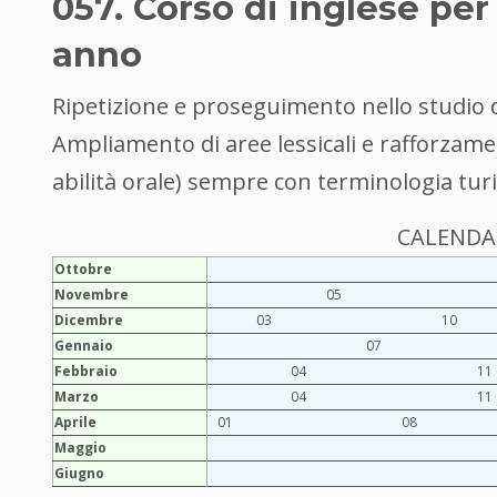
057. Corso di inglese per 
anno
Ripetizione e proseguimento nello studio d
Ampliamento di aree lessicali e rafforzament
abilità orale) sempre con terminologia turi
CALENDAR
Ottobre
Novembre
05
Dicembre
03
10
Gennaio
07
Febbraio
04
11
Marzo
04
11
Aprile
01
08
Maggio
Giugno