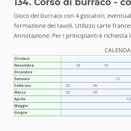
134. Corso di burraco - c
Gioco del burraco con 4 giocatori, eventual
formazione dei tavoli. Utilizzo carte france
Annotazione: Per i principianti è richiesta 
CALENDAR
Ottobre
Novembre
03
10
Dicembre
Gennaio
12
Febbraio
02
09
Marzo
02
09
Aprile
13
Maggio
Giugno