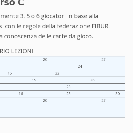
orso C
mente 3, 5 o 6 giocatori in base alla
si con le regole della federazione FIBUR.
la conoscenza delle carte da gioco.
IO LEZIONI
20
27
24
15
22
19
26
23
16
23
30
20
27