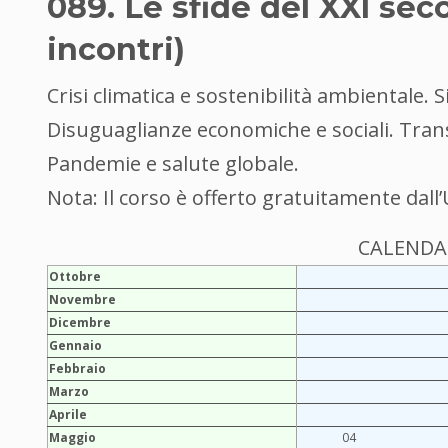
089. Le sfide del XXI seco
incontri)
Crisi climatica e sostenibilità ambientale. 
Disuguaglianze economiche e sociali. Trans
Pandemie e salute globale.
Nota: Il corso è offerto gratuitamente dall’
CALENDAR
Ottobre
Novembre
Dicembre
Gennaio
Febbraio
Marzo
Aprile
Maggio
04